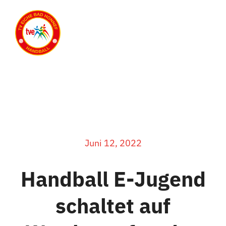
Zum
Inhalt
Toggle
springen
Naviga
Startseite
Mannschaften
Neuigkeiten
Juni 12, 2022
Über uns
Handball E-Jugend
schaltet auf