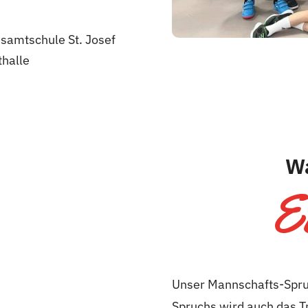
esamtschule St. Josef
thalle
Wa
E
Unser Mannschafts-Spruc
Spruchs wird auch das T