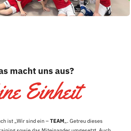
s macht uns aus?
ine Einheit
h ist „Wir sind ein –
TEAM
„. Getreu dieses
raining sowie das Miteinander umgesetzt. Auch