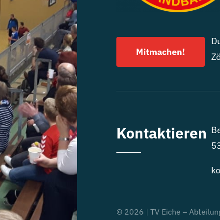
Du
Mitmachen!
Zö
Kontaktieren
Be
5
ko
© 2026 | TV Eiche – Abteilun