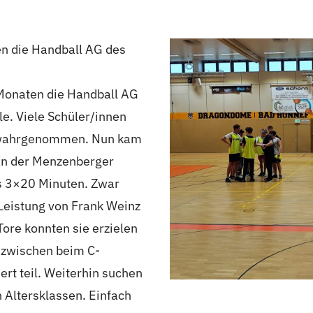
en die Handball AG des
n Monaten die Handball AG
e. Viele Schüler/innen
s wahrgenommen. Nun kam
. In der Menzenberger
ms 3×20 Minuten. Zwar
Leistung von Frank Weinz
ore konnten sie erzielen
nzwischen beim C-
rt teil. Weiterhin suchen
en Altersklassen. Einfach